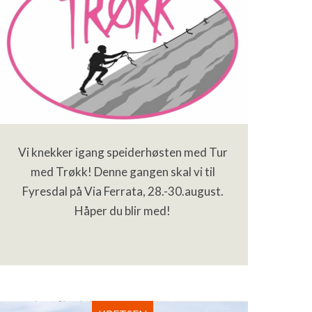
Vi knekker igang speiderhøsten med Tur
med Trøkk! Denne gangen skal vi til
Fyresdal på Via Ferrata, 28.-30.august.
Håper du blir med!