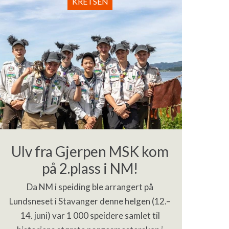
KRETSEN
Ulv fra Gjerpen MSK kom
på 2.plass i NM!
Da NM i speiding ble arrangert på
Lundsneset i Stavanger denne helgen (12.–
14. juni) var 1 000 speidere samlet til