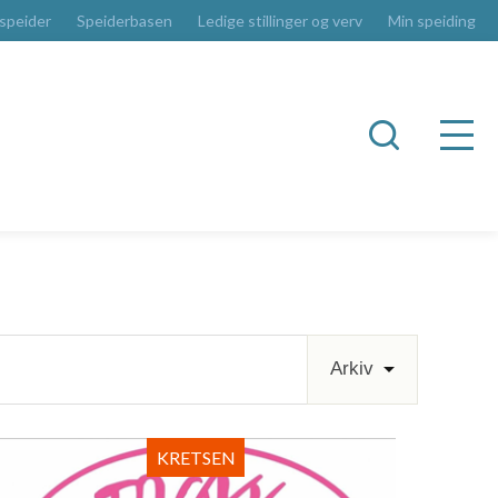
 speider
Speiderbasen
Ledige stillinger og verv
Min speiding
KRETSEN