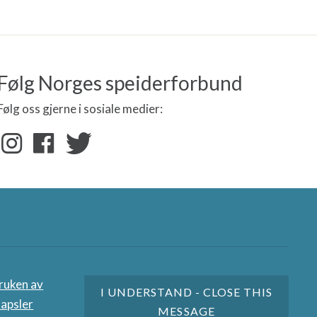
Følg Norges speiderforbund
Følg oss gjerne i sosiale medier:
artnere
ruken av
I UNDERSTAND - CLOSE THIS
apsler
MESSAGE