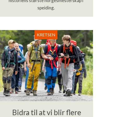
historiens største norgesmesterskap i
speiding.
KRETSEN
Bidra til at vi blir flere