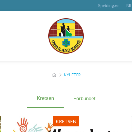
Speiding.no
Bli
NYHETER
Kretsen
Forbundet
KRETSEN