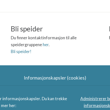
Bli speider
Du finner kontaktinformasjon til alle
speidergruppene
her
.
Bli speider!
Informasjonskapsler (cookies)
Grenland krets sine samarbeidsp
er informasjonskapsler. Du kan trekke
Administrerer b
s mer her:
informasjonsk