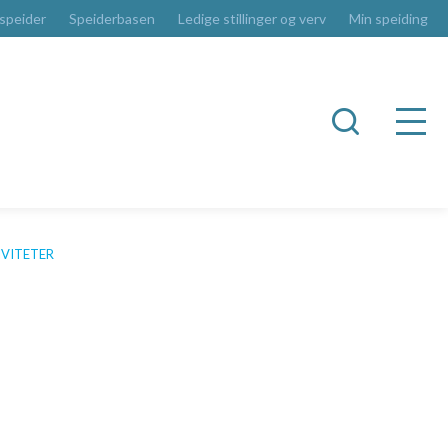
 speider
Speiderbasen
Ledige stillinger og verv
Min speiding
IVITETER