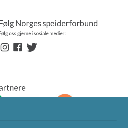
Følg Norges speiderforbund
Følg oss gjerne i sosiale medier:
artnere