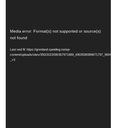
Videoavspiller
Media error: Format(s) not supported or source(s)
not found
Last ned fil: https://grenland.speiding.no/wp-
content/uploads/sites/350/2023/08/367971889_6903598389671797_969474527542
_=3