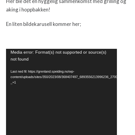
Her ble det en hyggelig sammenkomst med grilling og
aking i hoppbakken!
En liten bildekarusell kommer her;
Videoavspiller
Media error: Format(s) not supported or source(s)
not found
Last ned fil: https://grenland.speiding.no/wp-
content/uploads/sites/350/2023/08/368407497_6893556213996236_270058391791
_=1