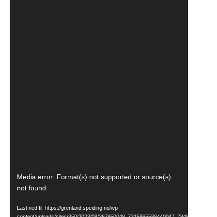
Videoavspiller
Media error: Format(s) not supported or source(s)
not found
Last ned fil: https://grenland.speiding.no/wp-
content/uploads/sites/350/2023/08/367950048_7315865588440047_784822017854