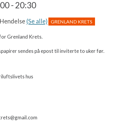
:00
-
20:30
 Hendelse
(Se alle)
GRENLAND KRETS
or Grenland Krets.
papirer sendes på epost til inviterte to uker før.
iluftslivets hus
krets@gmail.com