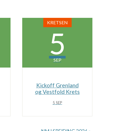
KRETSEN
5
SEP
Kickoff Grenland
og Vestfold Krets
5 SEP