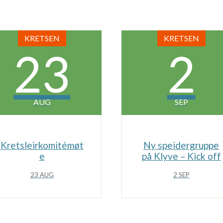
KRETSEN
KRETSEN
23
2
AUG
SEP
Kretsleirkomitémøt
Ny speidergruppe
e
på Klyve – Kick off
23 AUG
2 SEP