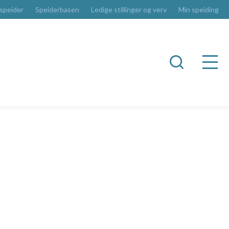
 speider
Speiderbasen
Ledige stillinger og verv
Min speiding