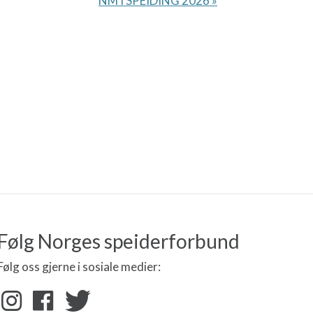
NM I SPEIDING 2026
»
Følg Norges speiderforbund
Følg oss gjerne i sosiale medier: