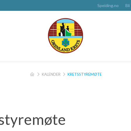
Speiding.no
Bli
KALENDER
KRETSSTYREMØTE
styremøte