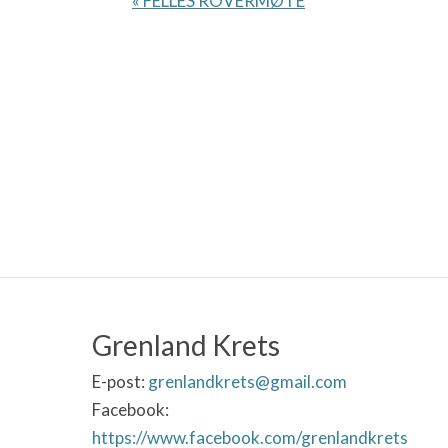
«
FELLES ROVERMØTE
e
n
d
e
l
s
e
N
a
v
i
g
a
s
j
Grenland Krets
o
n
E-post:
grenlandkrets@gmail.com
Facebook:
https://www.facebook.com/grenlandkrets