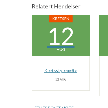
o
Relatert Hendelser
n
KRETSEN
12
AUG
Kretsstyremøte
12 AUG
H