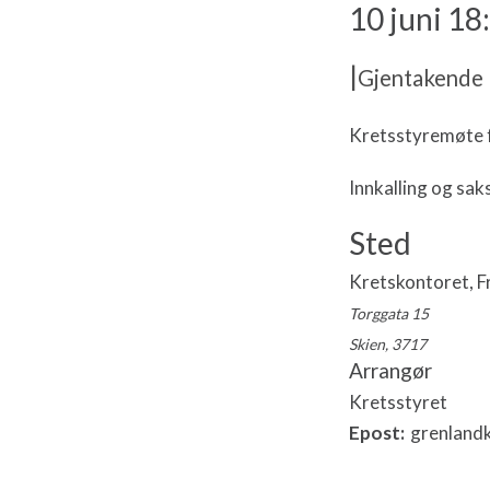
10 juni 18
|
Gjentakende
H
Kretsstyremøte f
e
n
Innkalling og saks
d
e
Sted
l
s
Kretskontoret, Fr
e
Torggata 15
N
a
Skien
,
3717
v
Arrangør
i
Kretsstyret
g
Epost:
grenland
a
s
j